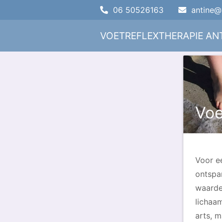
06 50526163
antine@v
VOETREFLEXTHERAPIE ANT
Voe
Voor e
ontspa
waarde 
lichaa
arts, 