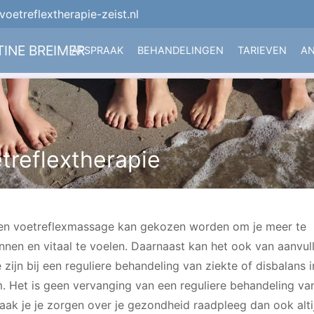
oetreflextherapie-zeist.nl
INE BREIMER
AFSPRAAK
BEHANDELINGEN
TARIEVEN
AN
treflextherapie
en voetreflexmassage kan gekozen worden om je meer te
nnen en vitaal te voelen. Daarnaast kan het ook van aanvul
zijn bij een reguliere behandeling van ziekte of disbalans i
m. Het is geen vervanging van een reguliere behandeling va
maak je je zorgen over je gezondheid raadpleeg dan ook alti