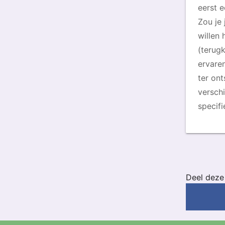
eerst e
Zou je
willen
(terug
ervare
ter on
versch
specif
Deel deze