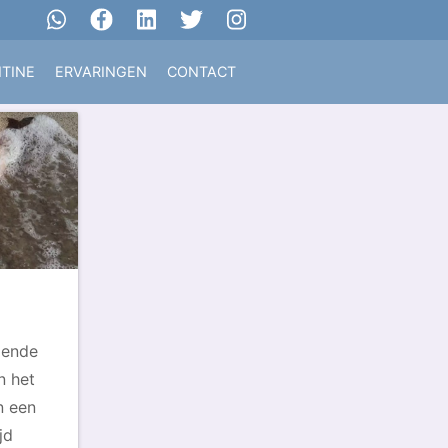
TINE
ERVARINGEN
CONTACT
lende
n het
n een
jd