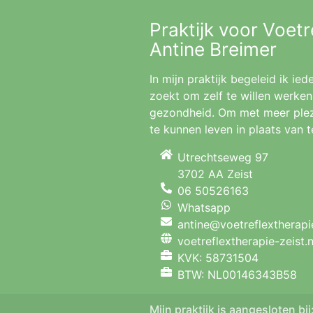
Praktijk voor Voetr
Antine Breimer
In mijn praktijk begeleid ik ie
zoekt om zelf te willen werke
gezondheid. Om met meer plezie
te kunnen leven in plaats van t
Utrechtseweg 97
3702 AA
Zeist
06 50526163
Whatsapp
antine@voetreflextherapie
voetreflextherapie-zeist.n
KVK: 58731504
BTW: NL00146343B58
Mijn praktijk is aangesloten bij