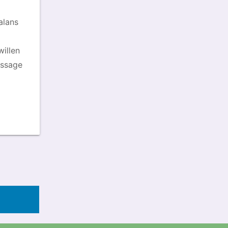
alans
willen
assage