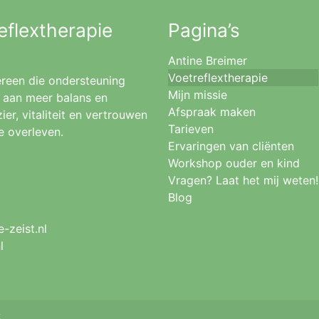
eflextherapie
Pagina’s
Antine Breimer
Voetreflextherapie
dereen die ondersteuning
Mijn missie
n aan meer balans en
Afspraak maken
r, vitaliteit en vertrouwen
Tarieven
e overleven.
Ervaringen van cliënten
Workshop ouder en kind
Vragen? Laat het mij weten!
Blog
-zeist.nl
l
: