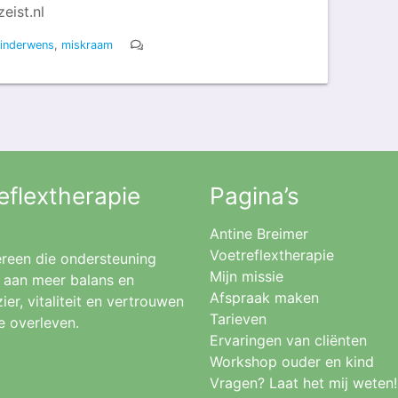
eist.nl
inderwens
,
miskraam
eflextherapie
Pagina’s
Antine Breimer
Voetreflextherapie
dereen die ondersteuning
Mijn missie
n aan meer balans en
Afspraak maken
r, vitaliteit en vertrouwen
Tarieven
e overleven.
Ervaringen van cliënten
Workshop ouder en kind
Vragen? Laat het mij weten!