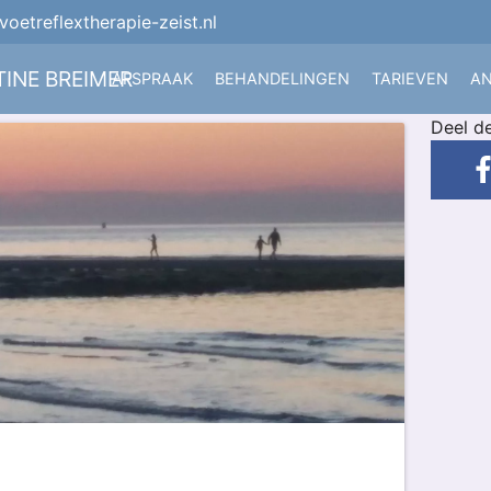
oetreflextherapie-zeist.nl
INE BREIMER
AFSPRAAK
BEHANDELINGEN
TARIEVEN
AN
Deel d